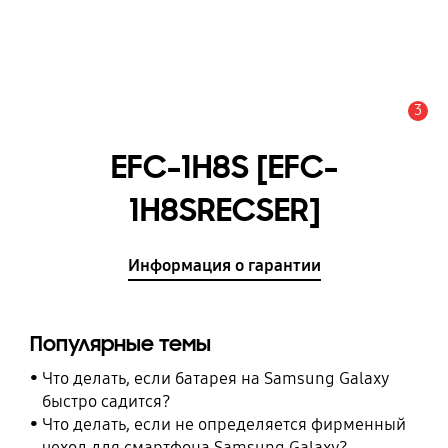
3
Оповещение
EFC-1H8S [EFC-
1H8SRECSER]
Информация о гарантии
Популярные темы
Что делать, если батарея на Samsung Galaxy
быстро садится?
Что делать, если не определяется фирменный
чехол для смартфона Samsung Galaxy?