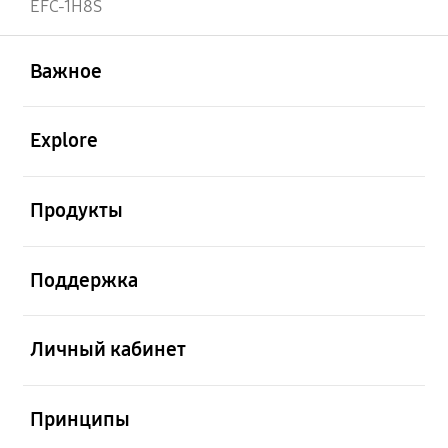
EFC-1H8S
открыть
Footer Navigation
Важное
открыть
Explore
открыть
Продукты
открыть
Поддержка
открыть
Личный кабинет
открыть
Принципы