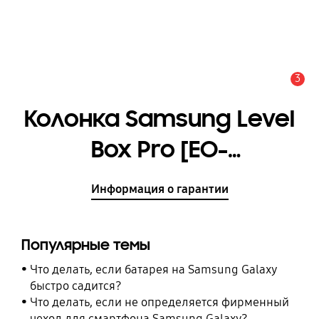
3
Оповещение
Колонка Samsung Level
Box Pro [EO-
SG928TFEGRU]
Информация о гарантии
Популярные темы
Что делать, если батарея на Samsung Galaxy
быстро садится?
Что делать, если не определяется фирменный
чехол для смартфона Samsung Galaxy?