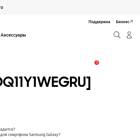
Продолжить
ru
Закрыть
Поддержка
Бизнес
Поиск
Вход/Регистрация
Аксессуары
Поиск
3
Оповещение
-DQ11Y1WEGRU]
садится?
 для смартфона Samsung Galaxy?