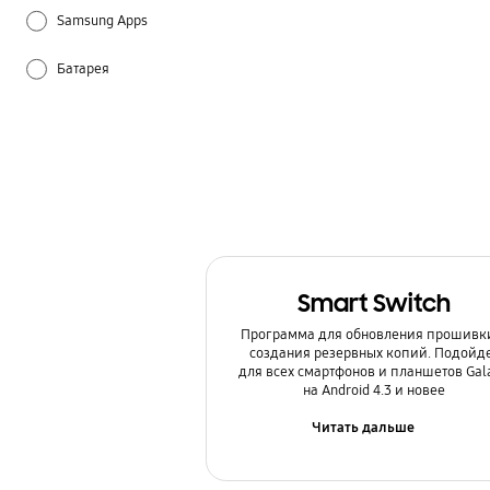
Samsung Apps
Батарея
Звук / Динамик / Микрофон
Использование
Настройка
Питание / Зарядка
Smart Switch
Спецификации / Функции
Программа для обновления прошивк
создания резервных копий. Подойд
для всех смартфонов и планшетов Gal
на Android 4.3 и новее
Читать дальше