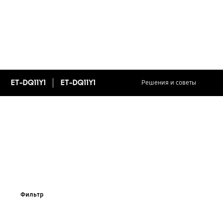
ET-DQ11Y1
ET-DQ11Y1
Решения и советы
Фильтр