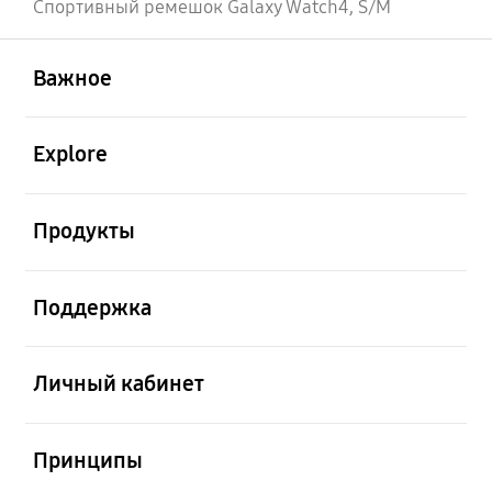
Спортивный ремешок Galaxy Watch4, S/M
открыть
Footer Navigation
Важное
открыть
Explore
открыть
Продукты
открыть
Поддержка
открыть
Личный кабинет
открыть
Принципы