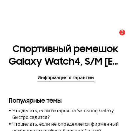
3
Оповещение
Спортивный ремешок
Galaxy Watch4, S/M [ET-
SFR86SGEGRU]
Информация о гарантии
Популярные темы
Что делать, если батарея на Samsung Galaxy
быстро садится?
Что делать, если не определяется фирменный
чехол для смартфона Samsung Galaxy?