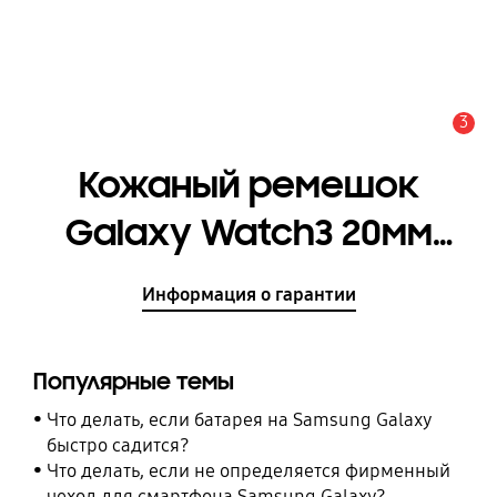
3
Оповещение
Кожаный ремешок
Galaxy Watch3 20мм
[ET-SLR85SAEGRU]
Информация о гарантии
Популярные темы
Что делать, если батарея на Samsung Galaxy
быстро садится?
Что делать, если не определяется фирменный
чехол для смартфона Samsung Galaxy?