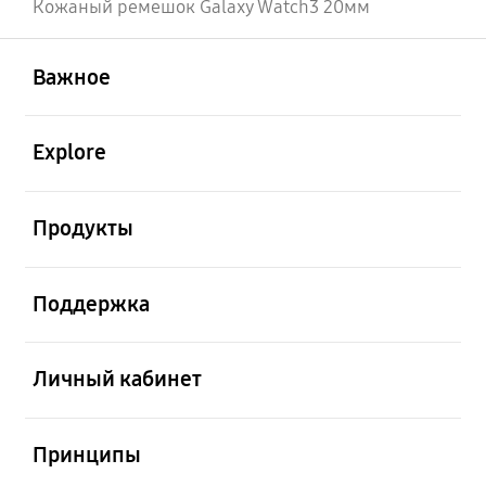
Кожаный ремешок Galaxy Watch3 20мм
открыть
Footer Navigation
Важное
открыть
Explore
открыть
Продукты
открыть
Поддержка
открыть
Личный кабинет
открыть
Принципы