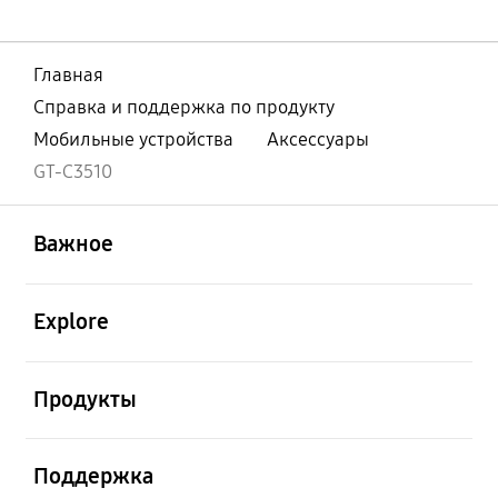
Главная
Справка и поддержка по продукту
Мобильные устройства
Аксессуары
GT-C3510
открыть
Footer Navigation
Важное
открыть
Explore
открыть
Продукты
открыть
Поддержка