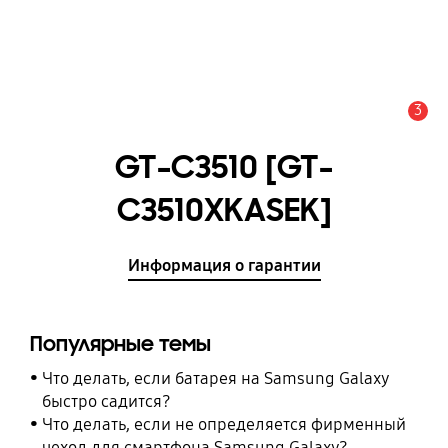
3
Оповещение
GT-C3510 [GT-
C3510XKASEK]
Информация о гарантии
Популярные темы
Что делать, если батарея на Samsung Galaxy
быстро садится?
Что делать, если не определяется фирменный
чехол для смартфона Samsung Galaxy?