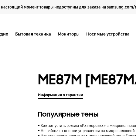
Выберите свое местоположение и язык.
 настоящий момент товары недоступны для заказа на samsung.com/
удио
Бытовая техника
Мониторы
Носимые устройства
ME87M [ME87M
Информация о гарантии
Популярные темы
Как запустить режим «Разморозка» в микроволнов
Не работают кнопки управления на микроволновой