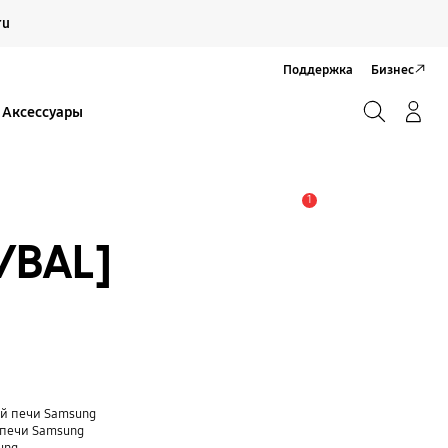
Продолжить
ru
Закрыть
Поддержка
Бизнес
Поиск
Вход/Регистрация
Аксессуары
Поиск
1
Оповещение
/BAL]
ой печи Samsung
 печи Samsung