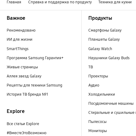
Главная
Справка и поддержка по продукту
Техника для кухни
Footer Navigation
Важное
Продукты
Рекомендовано
Смартфоны Galaxy
ИИ для жизни
Планшеты Galaxy
SmartThings
Galaxy Watch
Программа Samsung Гарантия+
Наушники Galaxy Buds
Живые страницы
ТВ
Аллея звезд Galaxy
Проекторы
Рецепты для техники Samsung
Аудио
История ТВ бренда №1
Холодильники
Посудомоечные машины
Explore
Стиральные и сушильные
Пылесосы
Все статьи Explore
Мониторы
#ВместеЭтоВозможно