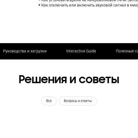
Как установить время на микроволновой печи Sams
Как отключить или включить звуковой сигнал в ми
Руководства и загрузки
Interactive Guide
Полезные с
Решения и советы
Все
Вопросы и ответы