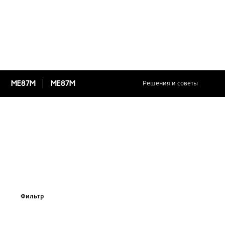
ME87M
ME87M
Решения и советы
Фильтр