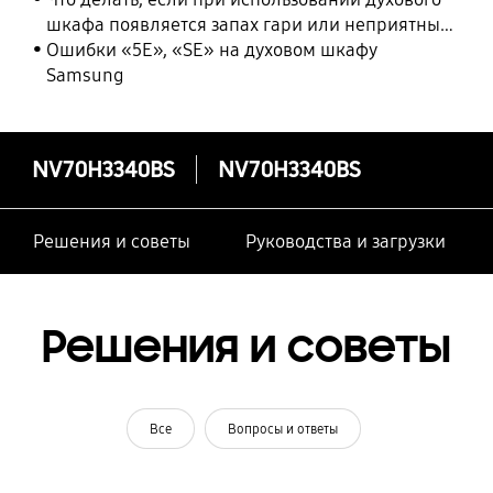
шкафа появляется запах гари или неприятный
запах
Ошибки «5E», «SE» на духовом шкафу
Samsung
NV70H3340BS
NV70H3340BS
Решения и советы
Руководства и загрузки
Решения и советы
Все
Вопросы и ответы