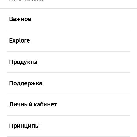
открыть
Footer Navigation
Важное
открыть
Explore
открыть
Продукты
открыть
Поддержка
открыть
Личный кабинет
открыть
Принципы
открыть