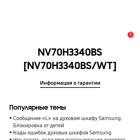
1
Оповещение
NV70H3340BS
[NV70H3340BS/WT]
Информация о гарантии
Популярные темы
Сообщение «L» на духовом шкафу Samsung.
Блокировка от детей
Коды ошибок духовых шкафов Samsung
Что делать, если при использовании духового