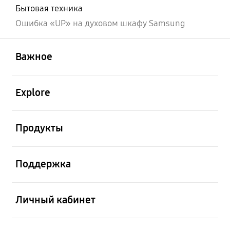
Бытовая техника
Ошибка «UP» на духовом шкафу Samsung
открыть
Footer Navigation
Важное
открыть
Explore
открыть
Продукты
открыть
Поддержка
открыть
Личный кабинет
открыть