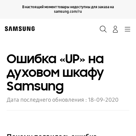
Skip
Продолжить
В настоящий момент товары недоступны для заказа на
Закрыть
to
samsung.com/ru
content
Поиск
Вход
Navigation
Ошибка «UP» на
духовом шкафу
Samsung
Дата последнего обновления :
18-09-2020