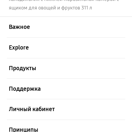
ящиком для овощей и фруктов 311 л
открыть
Footer Navigation
Важное
открыть
Explore
открыть
Продукты
открыть
Поддержка
открыть
Личный кабинет
открыть
Принципы