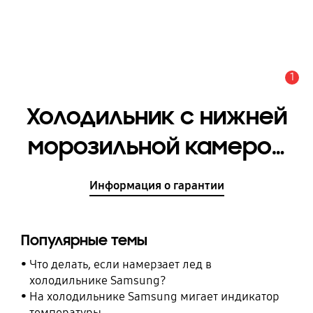
1
Оповещение
Холодильник с нижней
морозильной камерой
с ящиком для овощей и
Информация о гарантии
фруктов 311 л
[RB30A30N0EL/WT]
Популярные темы
Что делать, если намерзает лед в
холодильнике Samsung?
На холодильнике Samsung мигает индикатор
температуры