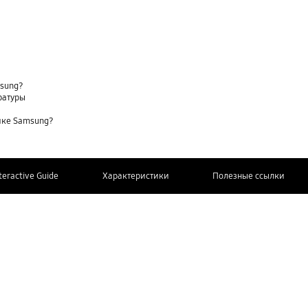
msung?
ратуры
нике Samsung?
teractive Guide
Характеристики
Полезные ссылки
СВЯЖИТЕСЬ
Дополнительная информация
С НАМИ