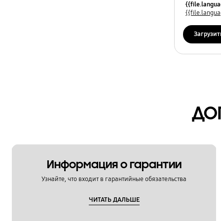
{{file.osNa
{{file.lang
Повреждения
{{file.lang
Производительность
Загрузит
Сообщение об ошибке
Спецификации
Температура
ДО
Установка
Шум и вибрация
OT_Others
Информация о гарантии
Узнайте, что входит в гарантийные обязательства
ЧИТАТЬ ДАЛЬШЕ