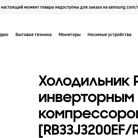
Выберите свое местоположение и язык.
 настоящий момент товары недоступны для заказа на samsung.com/
удио
Бытовая техника
Мониторы
Носимые устройства
Холодильник R
инверторным
компрессором
[RB33J3200EF/