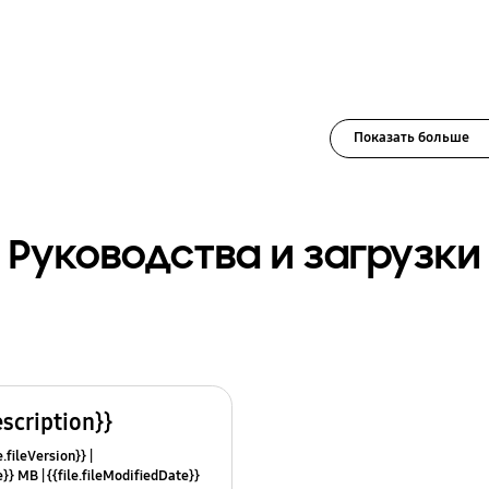
Показать больше
Руководства и загрузки
escription}}
e.fileVersion}}
ze}} MB
{{file.fileModifiedDate}}