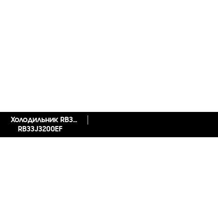
Холодильник RB33J3200EF с инверторным компрессором, 328 л
RB33J3200EF