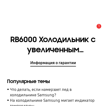
1
Оповещение
RB6000 Холодильник с
увеличенным
полезным объёмом
Информация о гарантии
SpaceMax™, 367 л
[RB34K6220S4/WT]
Популярные темы
Что делать, если намерзает лед в
холодильнике Samsung?
На холодильнике Samsung мигает индикатор
температуры