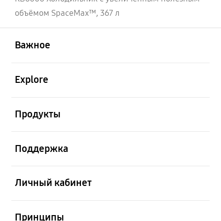
объёмом SpaceMax™, 367 л
открыть
Footer Navigation
Важное
открыть
Explore
открыть
Продукты
открыть
Поддержка
открыть
Личный кабинет
открыть
Принципы