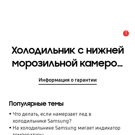
1
Оповещение
Холодильник с нижней
морозильной камерой
со складной полкой и
Информация о гарантии
зоной свежести 367 л
[RB37A5470EL/WT]
Популярные темы
Что делать, если намерзает лед в
холодильнике Samsung?
На холодильнике Samsung мигает индикатор
температуры