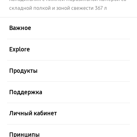
складной полкой и зоной свежести 367 л
открыть
Footer Navigation
Важное
открыть
Explore
открыть
Продукты
открыть
Поддержка
открыть
Личный кабинет
открыть
Принципы