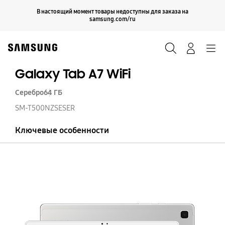
Skip
Продолжить
В настоящий момент товары недоступны для заказа на
Закрыть
to
samsung.com/ru
content
Поиск
Вход
Navigation
Galaxy Tab A7 WiFi
Серебро
64 ГБ
SM-T500NZSESER
Ключевые особенности
Ga
T
A
Wi