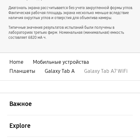
Диагональ экрана рассчитывается без учета закругленной формы углов.
Фактическая рабочая площадь экрана несколько меньше вследствие
наличия округлых углов и отверстия для объектива камеры.
Типичные значения результатов испытаний были получены в
лабораториях третьих фирм. Номинальная (минимальная) емкость
составляет 6820 мА∙ч.
Home
Мобильные устройства
Планшеты
Galaxy Tab A
Galaxy Tab A7 WiFi
открыть
Footer Navigation
Важное
открыть
Explore
открыть