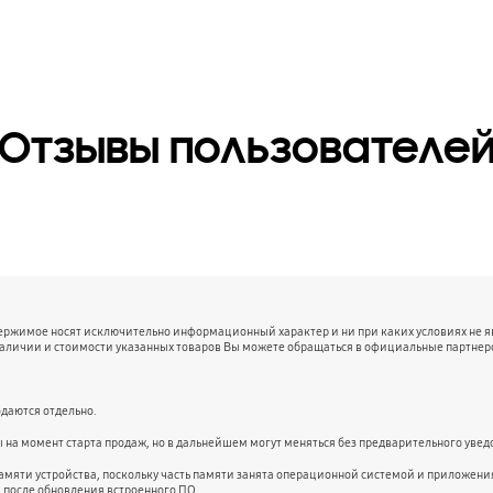
Отзывы пользователе
держимое носят исключительно информационный характер и ни при каких условиях не 
наличии и стоимости указанных товаров Вы можете обращаться в официальные партнер
даются отдельно.
ы на момент старта продаж, но в дальнейшем могут меняться без предварительного уве
амяти устройства, поскольку часть памяти занята операционной системой и приложе
и после обновления встроенного ПО.