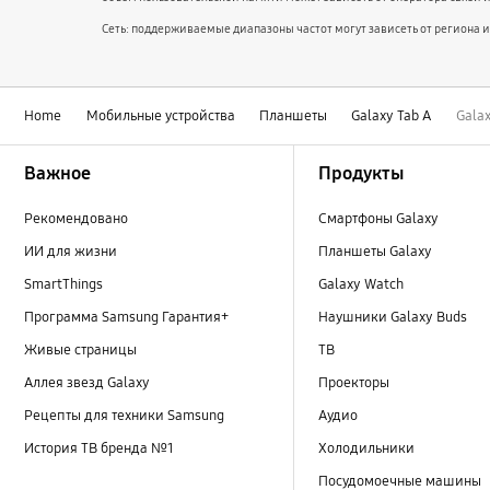
Сеть: поддерживаемые диапазоны частот могут зависеть от региона и
Home
Мобильные устройства
Планшеты
Galaxy Tab A
Galax
Footer Navigation
Важное
Продукты
Рекомендовано
Смартфоны Galaxy
ИИ для жизни
Планшеты Galaxy
SmartThings
Galaxy Watch
Программа Samsung Гарантия+
Наушники Galaxy Buds
Живые страницы
ТВ
Аллея звезд Galaxy
Проекторы
Рецепты для техники Samsung
Аудио
История ТВ бренда №1
Холодильники
Посудомоечные машины