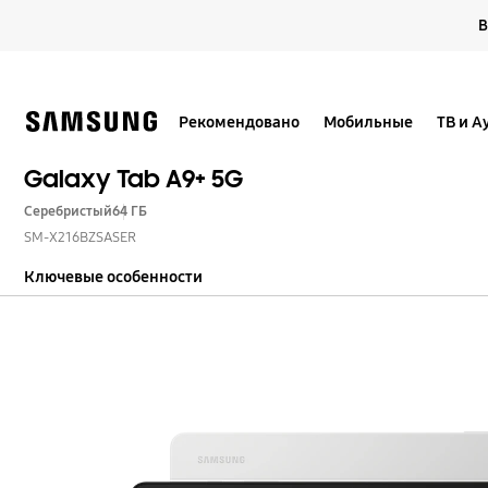
Skip
В
to
content
Рекомендовано
Мобильные
ТВ и А
Galaxy Tab A9+ 5G
Серебристый
64 ГБ
SM-X216BZSASER
Ключевые особенности