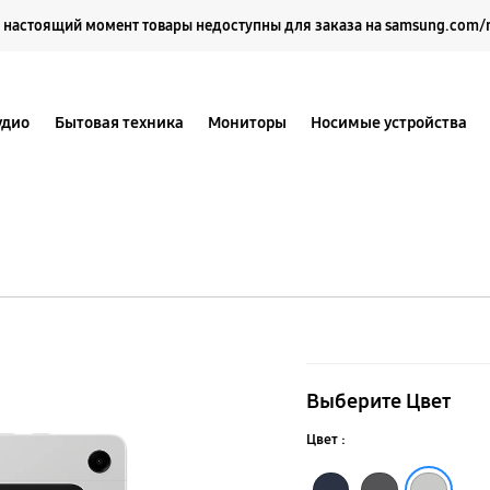
Выберите свое местоположение и язык.
 настоящий момент товары недоступны для заказа на samsung.com/
удио
Бытовая техника
Мониторы
Носимые устройства
Galaxy
Tab
Выберите Цвет
A9+
Цвет :
5G
Графитовый
Серебристый
Тёмно-синий