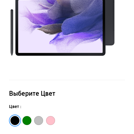
Wi
Выберите Цвет
Цвет :
Black
Green
Silver
Pink