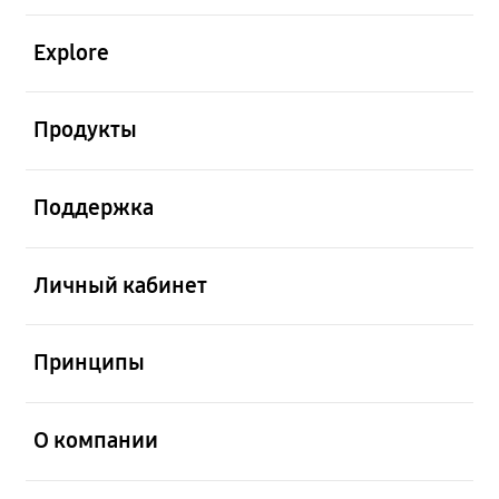
открыть
Explore
открыть
Продукты
открыть
Поддержка
открыть
Личный кабинет
открыть
Принципы
открыть
О компании