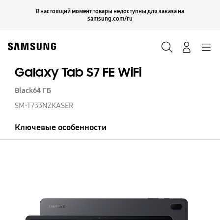
Skip
Продолжить
В настоящий момент товары недоступны для заказа на
Закрыть
to
samsung.com/ru
content
Поиск
Вход
Navigation
Galaxy Tab S7 FE WiFi
Black
64 ГБ
SM-T733NZKASER
Ключевые особенности
Ga
T
S7
FE