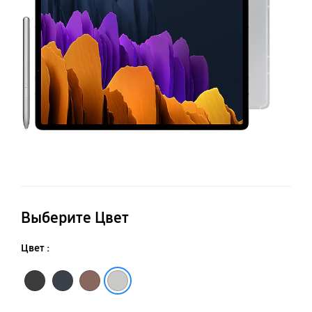
Fi
Выберите Цвет
Цвет :
Черный
Синий
Бронза
Серебро