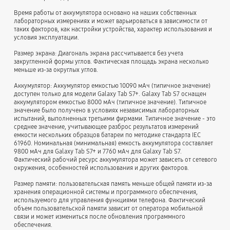
Время работы от аккумулятора основано на наших собственных
лабораторных измерениях и может варьироваться в зависимости от
таких факторов, как настройки устройства, характер использования и
условия эксплуатации.
Размер экрана: Диагональ экрана рассчитывается без учета
закругленной формы углов. Фактическая площадь экрана несколько
меньше из-за округлых углов.
Аккумулятор: Аккумулятор емкостью 10090 мАч (типичное значение)
доступен только для модели Galaxy Tab S7+. Galaxy Tab S7 оснащен
аккумулятором емкостью 8000 мАч (типичное значение). Типичное
значение было получено в условиях независимых лабораторных
испытаний, выполненных третьими фирмами. Типичное значение - это
среднее значение, учитывающее разброс результатов измерений
емкости нескольких образцов батареи по методике стандарта IEC
61960. Номинальная (минимальная) емкость аккумулятора составляет
9800 мАч для Galaxy Tab S7+ и 7760 мАч для Galaxy Tab S7.
Фактический рабочий ресурс аккумулятора может зависеть от сетевого
окружения, особенностей использования и других факторов.
Размер памяти: пользовательская память меньше общей памяти из-за
хранения операционной системы и программного обеспечения,
используемого для управления функциями телефона. Фактический
объем пользовательской памяти зависит от оператора мобильной
связи и может измениться после обновления программного
обеспечения.