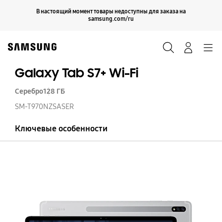
Skip
Продолжить
В настоящий момент товары недоступны для заказа на
Закрыть
to
samsung.com/ru
content
Поиск
Вход
Navigation
Galaxy Tab S7+ Wi-Fi
Серебро
128 ГБ
SM-T970NZSASER
Ключевые особенности
Ga
T
S7
Wi