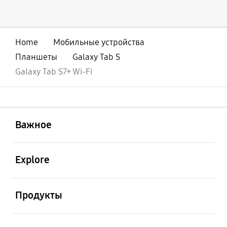
Home
Мобильные устройства
Планшеты
Galaxy Tab S
Galaxy Tab S7+ Wi-Fi
открыть
Footer Navigation
Важное
открыть
Explore
открыть
Продукты
открыть