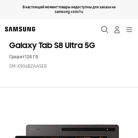
Skip
Продолжить
В настоящий момент товары недоступны для заказа на
Закрыть
to
samsung.com/ru
content
Поиск
Вход
Navigation
Galaxy Tab S8 Ultra 5G
Графит
128 ГБ
SM-X906BZAASER
Ga
T
S8
Ul