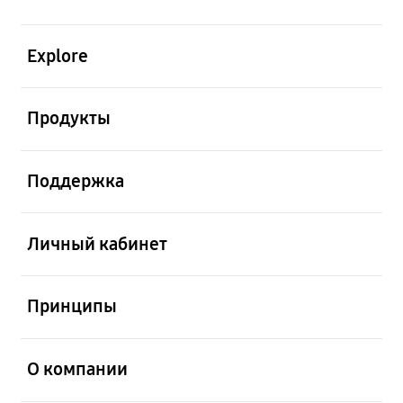
открыть
Explore
открыть
Продукты
открыть
Поддержка
открыть
Личный кабинет
открыть
Принципы
открыть
О компании