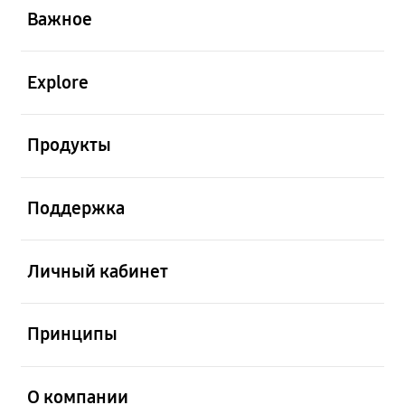
Важное
открыть
Explore
открыть
Продукты
открыть
Поддержка
открыть
Личный кабинет
открыть
Принципы
открыть
О компании