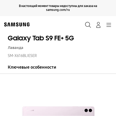
Skip
Продолжить
В настоящий момент товары недоступны для заказа на
Закрыть
to
samsung.com/ru
content
Поиск
Вход
Navigation
Galaxy Tab S9 FE+ 5G
Лаванда
SM-X616BLIESER
Ключевые особенности
Ga
T
S9
FE