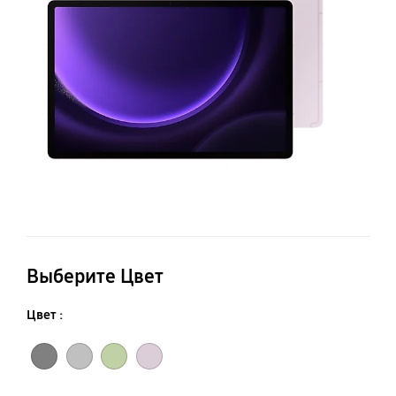
5
Выберите Цвет
Цвет :
Графит
Серебро
Мятный
Лаванда