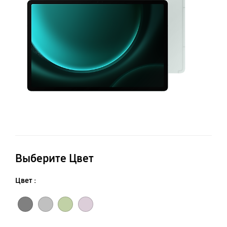
5
Выберите Цвет
Цвет :
Графит
Серебро
Мятный
Лаванда