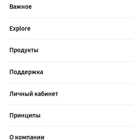
Важное
открыть
Explore
открыть
Продукты
открыть
Поддержка
открыть
Личный кабинет
открыть
Принципы
открыть
О компании