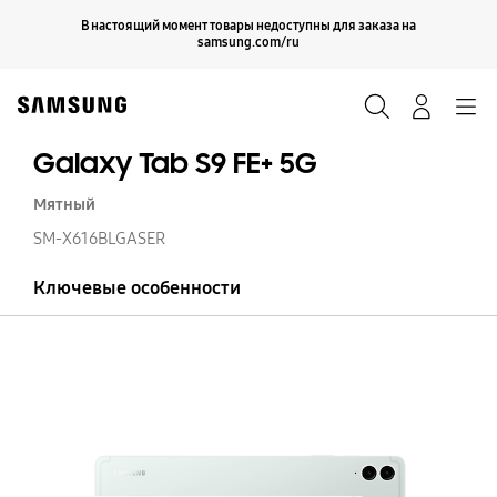
Skip
Продолжить
В настоящий момент товары недоступны для заказа на
Закрыть
to
samsung.com/ru
content
Поиск
Вход
Navigation
Galaxy Tab S9 FE+ 5G
Мятный
SM-X616BLGASER
Ключевые особенности
Ga
T
S9
FE