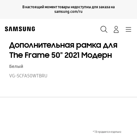
Skip
Продолжить
В настоящий момент товары недоступны для заказа на
Закрыть
to
samsung.com/ru
content
Поиск
Вход
Navigation
Дополнительная рамка для
The Frame 50" 2021 Модерн
Белый
VG-SCFA50WTBRU
Д
р
д