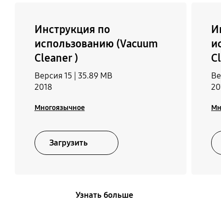
Инструкция по
И
использованию (Vacuum
и
Cleaner )
Cl
Версия 15 |
35.89 MB
Ве
2018
20
Многоязычное
Мн
Загрузить
Узнать больше