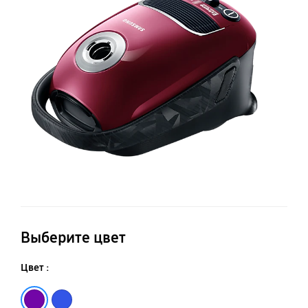
м
53
Вт
Выберите цвет
Цвет :
Лиловый
Голубой