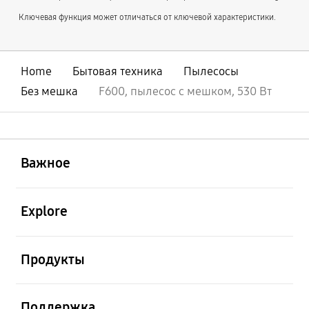
Ключевая функция может отличаться от ключевой характеристики.
Home
Бытовая техника
Пылесосы
Без мешка
F600, пылесос с мешком, 530 Вт
открыть
Footer Navigation
Важное
открыть
Explore
открыть
Продукты
открыть
Поддержка