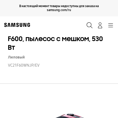
Skip
Продолжить
В настоящий момент товары недоступны для заказа на
Закрыть
to
samsung.com/ru
content
Поиск
Вход
Navigation
F600, пылесос с мешком, 530
Вт
Лиловый
VC21F60WNJP/EV
F6
п
с