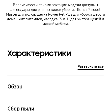
В зависимости от комплектации модели доступны
аксессуары для разных видов уборки. Щетка Parquet
Master для полов, щетка Power Pet Plus для уборки шерсти
домашних питомцев, насадка "3-в-1" для чистки щелей и
мягкой мебели.
Характеристики
Развернуть все
Обзор
Емкость
Макс. потребляемая
пылесборника
мощность
Сбор пыли