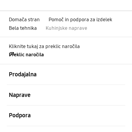
Domača stran
Pomoč in podpora za izdelek
Bela tehnika
Kuhinjske naprave
Kliknite tukaj za preklic naročila
Preklic naročila
odprto
Footer Navigation
Prodajalna
odprto
Naprave
odprto
Podpora
odprto