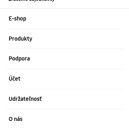
otvorené
Footer Navigation
E-shop
otvorené
Produkty
otvorené
Podpora
otvorené
Účet
otvorené
Udržateľnosť
otvorené
O nás