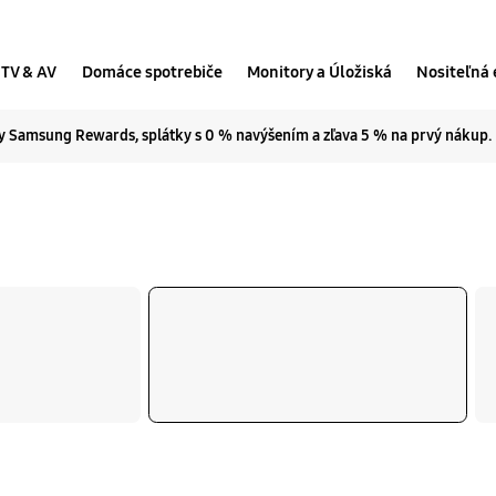
TV & AV
Domáce spotrebiče
Monitory a Úložiská
Nositeľná 
 Samsung Rewards, splátky s 0 % navýšením a zľava 5 % na prvý nákup.