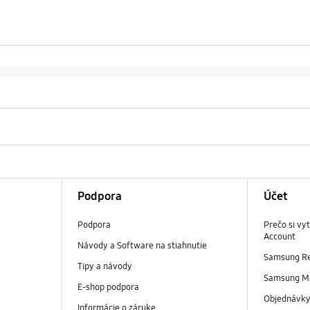
Podpora
Účet
Podpora
Prečo si vy
Account
Návody a Software na stiahnutie
Samsung R
Tipy a návody
Samsung M
E-shop podpora
Objednávk
Informácie o záruke