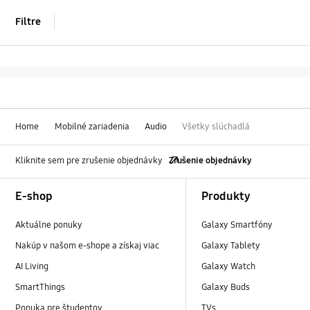
Filtre
Home
Mobilné zariadenia
Audio
Všetky slúchadlá
Kliknite sem pre zrušenie objednávky
Zrušenie objednávky
Footer Navigation
E-shop
Produkty
Aktuálne ponuky
Galaxy Smartfóny
Nakúp v našom e-shope a získaj viac
Galaxy Tablety
AI Living
Galaxy Watch
SmartThings
Galaxy Buds
Ponuka pre študentov
TVs