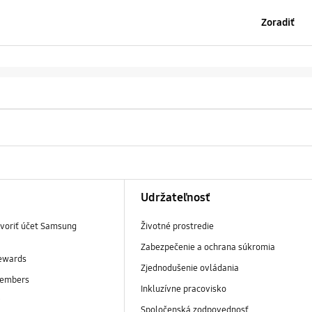
Zoradiť
Udržateľnosť
tvoriť účet Samsung
Životné prostredie
Zabezpečenie a ochrana súkromia
ewards
Zjednodušenie ovládania
embers
Inkluzívne pracovisko
y
Spoločenská zodpovednosť