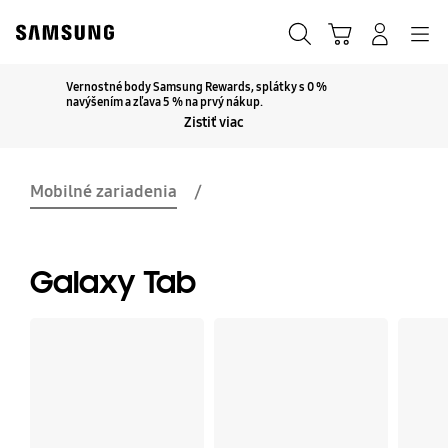
Skip
to
Hľadať
Košík
Navigation
Prihlásiť sa
content
Vernostné body Samsung Rewards, splátky s 0 %
Kliknutím rozbaľte
navýšením a zľava 5 % na prvý nákup.
Zistiť viac
Mobilné zariadenia
Galaxy Tab