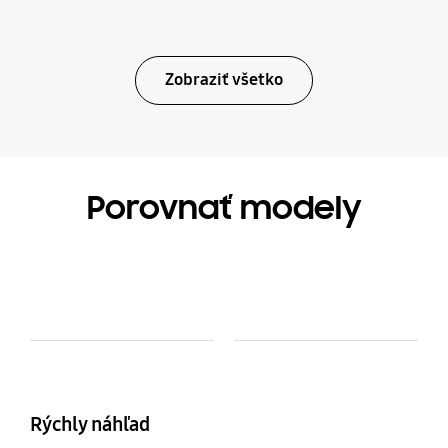
Zobraziť všetko
Porovnať modely
Model Comparison Table
Model
Colour and Memory
Rýchly náhľad