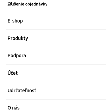
Zrušenie objednávky
otvorené
Footer Navigation
E-shop
otvorené
Produkty
otvorené
Podpora
otvorené
Účet
otvorené
Udržateľnosť
otvorené
O nás