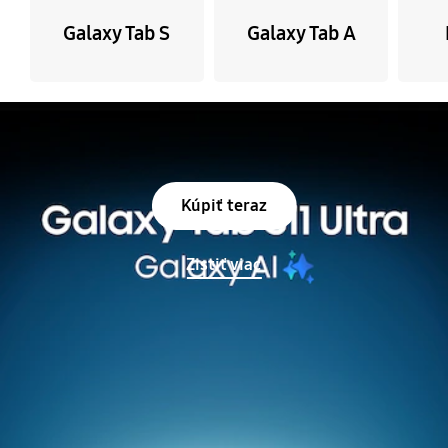
Galaxy Tab S
Galaxy Tab A
Zastavenie automatickej prezentácie
Kúpiť teraz
Zistiť viac