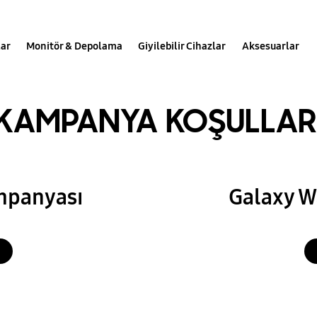
ırsat
lar
Monitör & Depolama
Giyilebilir Cihazlar
Aksesuarlar
.com/tr'de sizi bekliyor!
KAMPANYA KOŞULLAR
mpanyası
Galaxy W