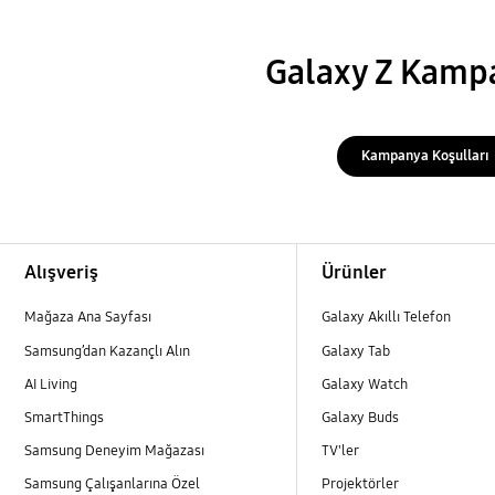
Galaxy Z Kamp
Kampanya Koşulları
Footer Navigation
Alışveriş
Ürünler
Mağaza Ana Sayfası
Galaxy Akıllı Telefon
Samsung’dan Kazançlı Alın
Galaxy Tab
AI Living
Galaxy Watch
SmartThings
Galaxy Buds
Samsung Deneyim Mağazası
TV'ler
Samsung Çalışanlarına Özel
Projektörler