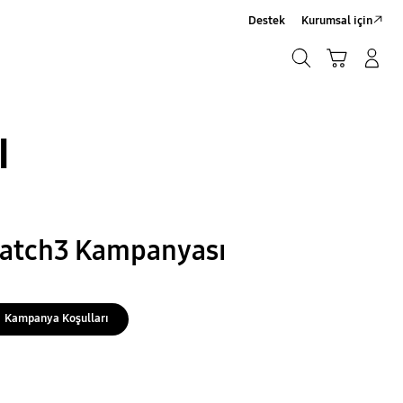
Destek
Kurumsal için
Ara
Sepet
Giriş yap/Üye ol
Ara
I
atch3 Kampanyası
Kampanya Koşulları