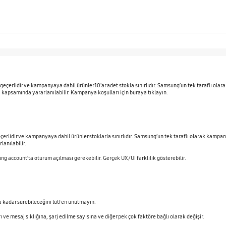
geçerlidir ve kampanyaya dahil ürünler 10'ar adet stokla sınırlıdır. Samsung’un tek taraflı o
kapsamında yararlanılabilir. Kampanya koşulları için buraya tıklayın.
çerlidir ve kampanyaya dahil ürünler stoklarla sınırlıdır. Samsung’un tek taraflı olarak kam
anılabilir.
ung account’ta oturum açılması gerekebilir. Gerçek UX/UI farklılık gösterebilir.
ya kadar sürebileceğini lütfen unutmayın.
ı ve mesaj sıklığına, şarj edilme sayısına ve diğer pek çok faktöre bağlı olarak değişir.