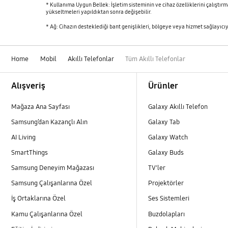
* Kullanıma Uygun Bellek: İşletim sisteminin ve cihaz özelliklerini çalıştırm
yükseltmeleri yapıldıktan sonra değişebilir.
* Ağ: Cihazın desteklediği bant genişlikleri, bölgeye veya hizmet sağlayıcıya
Home
Mobil
Akıllı Telefonlar
Tüm Akıllı Telefonlar
Footer Navigation
Alışveriş
Ürünler
Mağaza Ana Sayfası
Galaxy Akıllı Telefon
Samsung’dan Kazançlı Alın
Galaxy Tab
AI Living
Galaxy Watch
SmartThings
Galaxy Buds
Samsung Deneyim Mağazası
TV'ler
Samsung Çalışanlarına Özel
Projektörler
İş Ortaklarına Özel
Ses Sistemleri
Kamu Çalışanlarına Özel
Buzdolapları