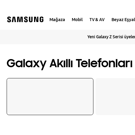
Skip
to
content
Mağaza
Mobil
TV & AV
Beyaz Eşya
Yeni Galaxy Z Serisi üyeler
Galaxy Akıllı Telefonlar