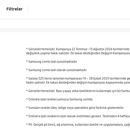
Filtreler
* Görseller temsilidir. Kampanya 22 Temmuz - 13 Ağustos 2026 tarihlerinde 
değişiklik yapma hakkı saklıdır. Ek takas desteğinden Değişim Kampanyası 
* Samsung.com’a özel sunulmaktadır.
* Samsung.com’a özel olarak sunulmaktadır.
* Galaxy S25 Serisi lansman kampanyası 14 – 28 Şubat 2025 tarihlerinde ge
hakkı saklıdır. Ek takas desteğinden değişim kampanyası kapsamında yararl
* Görseller temsilidir. Bazı yapay zeka özelliklerini kullanmak için bir Sams
* Online’a özel renkler yalnızca Samsung.com’da.
* Sunulan renkler ülke, bölge veya operatöre göre farklılık gösterebilir.
* Online'a özel renklerin özel olarak üretilmesi gerekir. Teslimatın 4 hafta
* Pil: Gerçek pil ömrü, ağ ortamına, kullanılan özellik ve uygulamalara, çağr