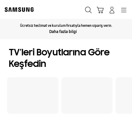
Skip
to
Ara
Sepet
Navigation
Giriş yap
content
Ücretsiz teslimat ve kurulum fırsatıyla hemen sipariş verin.
Detaylar için tıklayın
Daha fazla bilgi
TV’leri Boyutlarına Göre
Keşfedin