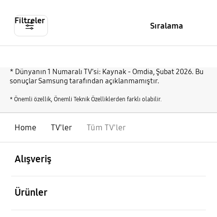
Filtreler
Sıralama
* Dünyanın 1 Numaralı TV’si: Kaynak - Omdia, Şubat 2026. Bu
sonuçlar Samsung tarafından açıklanmamıştır.
* Önemli özellik, Önemli Teknik Özelliklerden farklı olabilir.
Home
TV'ler
Tüm TV'ler
açık
Footer Navigation
Alışveriş
açık
Ürünler
açık