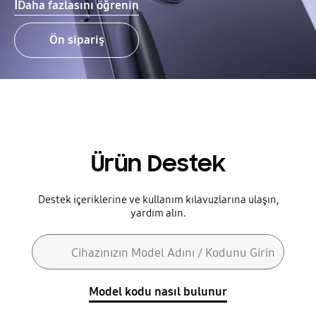
اDaha fazlasını öğrenin
Ön sipariş
Ürün Destek
Destek içeriklerine ve kullanım kılavuzlarına ulaşın,
yardım alın.
Arama formu
Cihazınızın Model Adını / Kodunu Girin
Ara
Model kodu nasıl bulunur