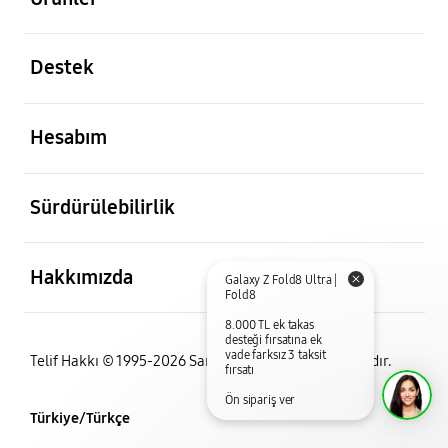
açık
Destek
açık
Hesabım
açık
Sürdürülebilirlik
açık
Hakkımızda
Telif Hakkı © 1995-2026 Samsung. Tüm Hakları Saklıdır.
Türkiye/Türkçe