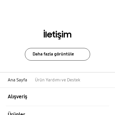
İletişim
Daha fazla görüntüle
Ana Sayfa
Ürün Yardımı ve Destek
açık
Footer Navigation
Alışveriş
açık
Ürünler