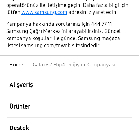
operatörünüz ile iletişime geçin. Daha fazla bilgi için
lütfen
www.samsung.com
adresini ziyaret edin
Kampanya hakkında sorularınız için 444 77 11
Samsung Çağrı Merkezi'ni arayabilirsiniz. Güncel
kampanya koşulları ile güncel Samsung mağaza
listesi samsung.com/tr web sitesindedir.
Home
Galaxy Z Flip4 Değişim Kampanyası
açık
Footer Navigation
Alışveriş
açık
Ürünler
açık
Destek