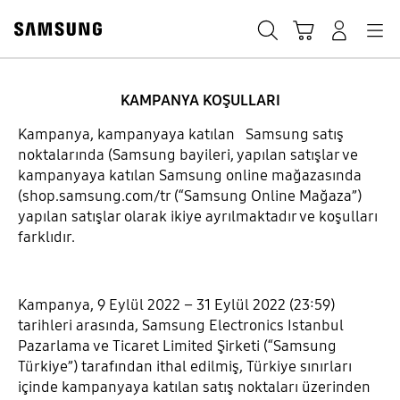
Skip
to
Ara
Sepet
Navigation
Giriş yap
content
KAMPANYA KOŞULLARI
Süresi doldu
Kampanya, kampanyaya katılan Samsung satış
Bi’ yenilik yap, eski
noktalarında (Samsung bayileri, yapılan satışlar ve
kampanyaya katılan Samsung online mağazasında
telefonunu Galaxy ile
(shop.samsung.com/tr (“Samsung Online Mağaza”)
yapılan satışlar olarak ikiye ayrılmaktadır ve koşulları
Yenile!
farklıdır.
Galaxy Z Fold4’te 4.000 TL, Galaxy Z Flip4'te 2.500
Kampanya, 9 Eylül 2022 – 31 Eylül 2022 (23:59)
TL yenileme indirimi
tarihleri arasında, Samsung Electronics Istanbul
Pazarlama ve Ticaret Limited Şirketi (“Samsung
Kampanya Tarihleri: 2022-09-09 ~ 2022-10-31
Türkiye”) tarafından ithal edilmiş, Türkiye sınırları
içinde kampanyaya katılan satış noktaları üzerinden