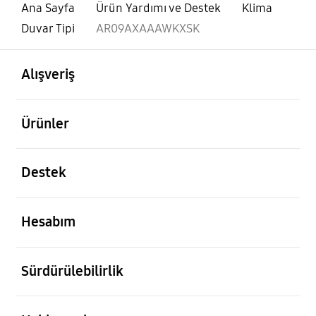
Ana Sayfa
Ürün Yardımı ve Destek
Klima
Duvar Tipi
AR09AXAAAWKXSK
açık
Footer Navigation
Alışveriş
açık
Ürünler
açık
Destek
açık
Hesabım
açık
Sürdürülebilirlik
açık