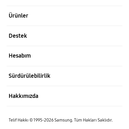
açık
Ürünler
açık
Destek
açık
Hesabım
açık
Sürdürülebilirlik
açık
Hakkımızda
Telif Hakkı © 1995-2026 Samsung. Tüm Hakları Saklıdır.