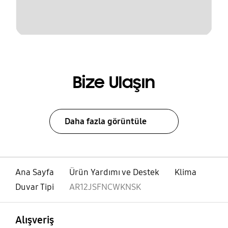
Bize Ulaşın
Daha fazla görüntüle
Ana Sayfa
Ürün Yardımı ve Destek
Klima
Duvar Tipi
AR12JSFNCWKNSK
açık
Footer Navigation
Alışveriş