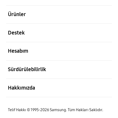
açık
Ürünler
açık
Destek
açık
Hesabım
açık
Sürdürülebilirlik
açık
Hakkımızda
Telif Hakkı © 1995-2026 Samsung. Tüm Hakları Saklıdır.