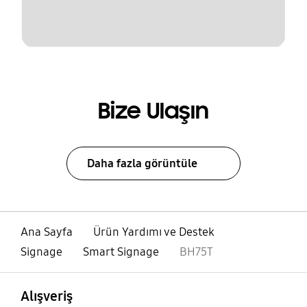
Bize Ulaşın
Daha fazla görüntüle
Ana Sayfa
Ürün Yardımı ve Destek
Signage
Smart Signage
BH75T
açık
Footer Navigation
Alışveriş