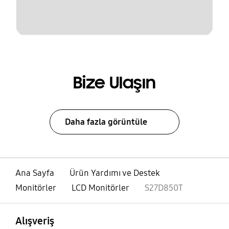
Bize Ulaşın
Daha fazla görüntüle
Ana Sayfa
Ürün Yardımı ve Destek
Monitörler
LCD Monitörler
S27D850T
açık
Footer Navigation
Alışveriş