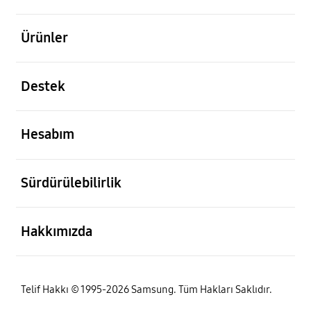
açık
Ürünler
açık
Destek
açık
Hesabım
açık
Sürdürülebilirlik
açık
Hakkımızda
Telif Hakkı © 1995-2026 Samsung. Tüm Hakları Saklıdır.