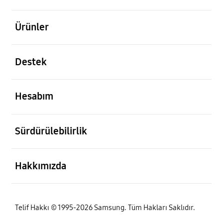
açık
Ürünler
açık
Destek
açık
Hesabım
açık
Sürdürülebilirlik
açık
Hakkımızda
Telif Hakkı © 1995-2026 Samsung. Tüm Hakları Saklıdır.