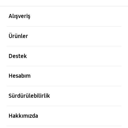
açık
Footer Navigation
Alışveriş
açık
Ürünler
açık
Destek
açık
Hesabım
açık
Sürdürülebilirlik
açık
Hakkımızda