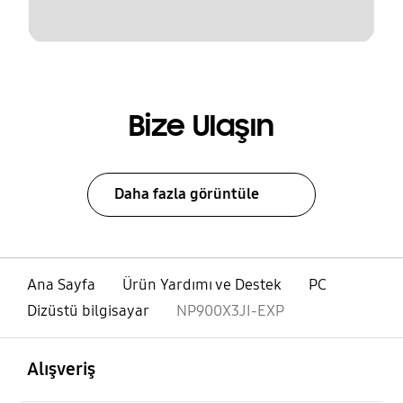
Bize Ulaşın
Daha fazla görüntüle
Ana Sayfa
Ürün Yardımı ve Destek
PC
Dizüstü bilgisayar
NP900X3JI-EXP
açık
Footer Navigation
Alışveriş
açık