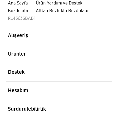
Ana Sayfa
Ürün Yardımı ve Destek
Buzdolabı
Alttan Buzluklu Buzdolabı
RL4363SBAB1
açık
Footer Navigation
Alışveriş
açık
Ürünler
açık
Destek
açık
Hesabım
açık
Sürdürülebilirlik