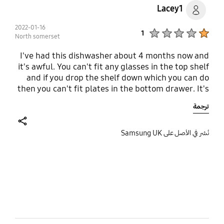
Lacey1
2022-01-16
Product Ratings :
1
North somerset
I've had this dishwasher about 4 months now and
it's awful. You can't fit any glasses in the top shelf
and if you drop the shelf down which you can do
then you can't fit plates in the bottom drawer. It's
ridiculous. It says it dries as well but I'm yet to see
ترجمة
this happen. I've tried every cycle going. Cutlery
drawer is also awful. Samsung haven't factered in
for other utensils. Wish I could send it back. Its
share
نُشر في الأصل على Samsung UK
awful.
bazaarvoice Certification Label