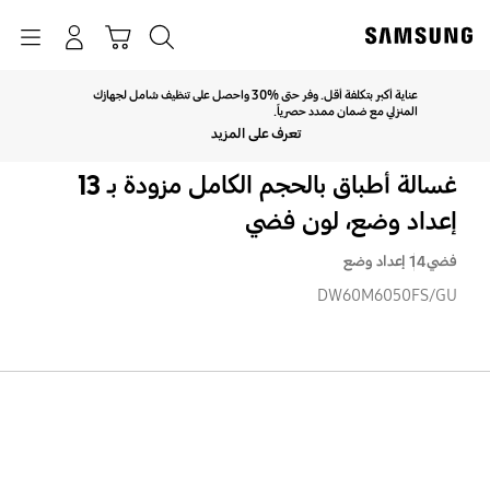
p
o
بحث
Navigation
سلة التسوق
تسجيل الدخول
t
عناية أكبر بتكلفة أقل. وفر حتى %30 واحصل على تنظيف شامل لجهازك
انقر للتوسيع
المنزلي مع ضمان ممدد حصرياً.
تعرف على المزيد
غسالة أطباق بالحجم الكامل مزودة بـ 13
إعداد وضع، لون فضي
فضي
14 إعداد وضع
DW60M6050FS/GU
غسا
أطب
بال