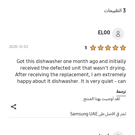
3
التقييمات
EL00
Product Ratings :
2020-12-02
5
Got this dishwasher one month ago and initially
received the defected unit that wasn't drying.
After receiving the replacement, I am extremely
happy about it dishwasher. It is very quiet - can
barely hear it only at the beginning of the cycle. I
ترجمة
am loving the third tray for cutlery (it adjusts to
لقد أوصيت بهذا المنتج
accommodate for larger kitchen utensils). The
middle rack can be easily moved upwards if i need
share
to wash larger plates. Also, absolutely loving that
نُشر في الأصل على Samsung UAE
the main rack sectionals adjust (fold, remove) -
able to fit more pots than in the previous
dishwasher we had. Greatly designed machine for