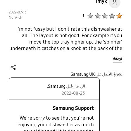
Imyk
a great price.
2022-07-13
Product Ratings :
1
Norwich
I'm not fussy but I don't rate this dishwasher at
all. The layout is not good. For example if you
move the top tray higher up, the 'spinner'
underneath it catches on a knob at the back of the
dishwasher so doesn't turn properly, so then if you
ترجمة
lower the top tray to a lower position, there isn't
enough clearance for plates! The bottom plates
etc clean ok but the top ones don't clean at all.
share
نُشر في الأصل على Samsung UK
I've tried all the various settings, adjusting the
الرد من قبل Samsung:
salt and rinse aid settings etc but nothing helps.
The programmes are super long as well, there is a
2022-08-23
short one (about 1 hour) but doesn't clean well.
The next one is 2.5hrs. There also doesn't seem to
Samsung Support
be an indicator for rinse aid levels or salt levels. I
We're sorry to see that you're not
wish I could return it.
enjoying your dishwasher as much