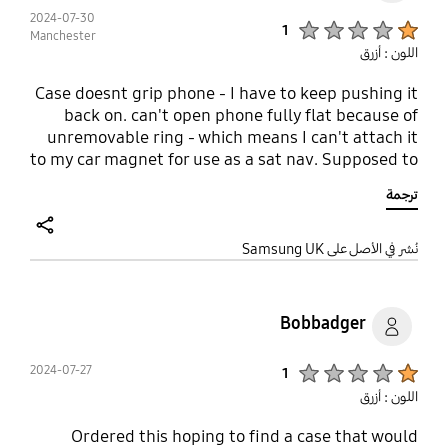
2024-07-30
Product Ratings :
1
Manchester
اللون : أزرق
Case doesnt grip phone - I have to keep pushing it
back on. can't open phone fully flat because of
unremovable ring - which means I can't attach it
to my car magnet for use as a sat nav. Supposed to
be non slip - it's not. Cannot believe the price
ترجمة
Samsung are charging for this rubbish
share
نُشر في الأصل على Samsung UK
Bobbadger
Product Ratings :
2024-07-27
1
اللون : أزرق
Ordered this hoping to find a case that would