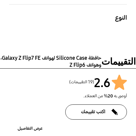
أزرق
النوع
Smartphone Case
حافظة Silicone Case لهواتف Galaxy Z Flip7 FE،
التقييمات
وهواتف Z Flip6
2.6
(19 التقييمات)
أوصى به
20
% من العملاء.
اكتب تقييمك
عرض التفاصيل