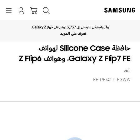
p
o
بحث
Navigation
سلة التسوق
تسجيل الدخول
t
وفّر واستبدل ما يصل إلى 3,737 درهم على جهاز Galaxy Z.
انقر للتوسيع
تعرف على المزيد
حافظة Silicone Case لهواتف
Galaxy Z Flip7 FE، وهواتف Z Flip6
أزرق
EF-PF741TLEGWW
حاف
one
se