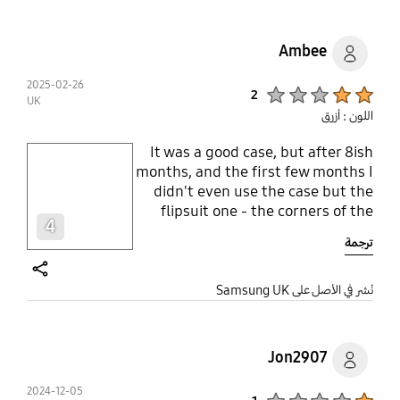
Ambee
2025-02-26
Product Ratings :
2
UK
اللون : أزرق
It was a good case, but after 8ish
play video
months, and the first few months I
didn't even use the case but the
Layer popup open
flipsuit one - the corners of the
4
bottom shell have lost silicone,
ترجمة
and the silicone is cracking.
Furthermore, the ring feature was
useful, but the ring has become
share
نُشر في الأصل على Samsung UK
green with continued use (I
bought the yellow case)
Jon2907
2024-12-05
Product Ratings :