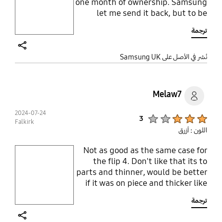
one month of ownership. Samsung
Layer popup open
let me send it back, but to be
honest I would not order again.
ترجمة
This case is 44 GBP. You can buy
similar grey market ones for a
fraction of that price, which do not
share
نُشر في الأصل على Samsung UK
fail after 3 weeks. Save your
money.
Melaw7
2024-07-24
Product Ratings :
3
Falkirk
اللون : أزرق
Not as good as the same case for
play video
the flip 4. Don't like that its to
parts and thinner, would be better
Layer popup open
if it was on piece and thicker like
the flip 4 case. Doesn't feel as
ترجمة
secure.