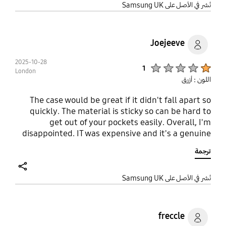
share
نُشر في الأصل على Samsung UK
Joejeeve
2025-10-28
Product Ratings :
1
London
اللون : أزرق
The case would be great if it didn't fall apart so
quickly. The material is sticky so can be hard to
get out of your pockets easily. Overall, I'm
disappointed. IT was expensive and it's a genuine
Samsung product but it has no longevity. I took it
ترجمة
back into the store after 6 months and the guy
said it was standard wear and tear. Honestly get
something cheaper that you'll be happier
share
نُشر في الأصل على Samsung UK
replacing more often.
freccle