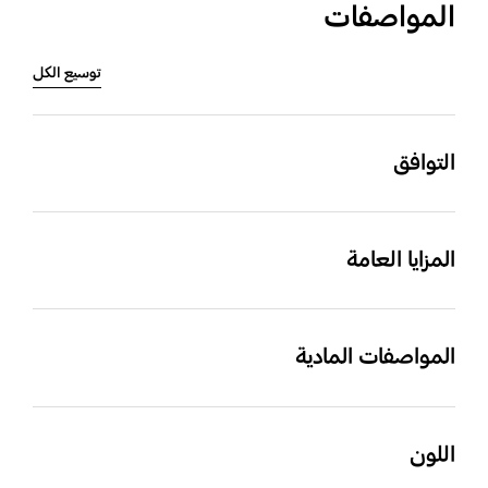
المواصفات
توسيع الكل
التوافق
الطرازات المتوافقة
Galaxy Z Flip6
المزايا العامة
محتويات العبوة
Silicone Case
المواصفات المادية
الأبعاد (العرض × الارتفاع ×
الوزن (جم)
العمق)
21 g
اللون
‎9.7 x 168.2 x 75.1‎