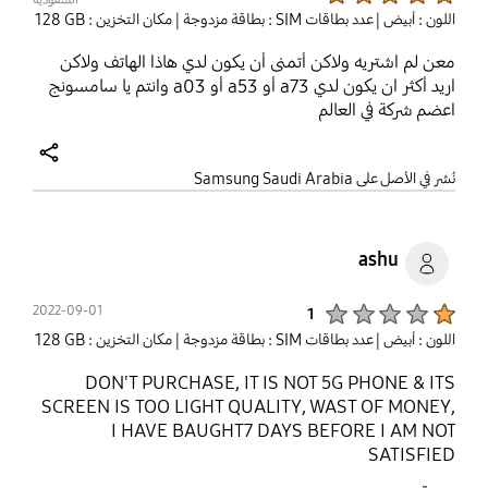
اللون : أبيض
| عدد بطاقات SIM : بطاقة مزدوجة
| مكان التخزين : ‎‎128 GB‎‎
معن لم اشتريه ولاكن أتمنى أن يكون لدي هاذا الهاتف ولاكن
اريد أكثر ان يكون لدي a73 أو a53 أو a03 وانتم يا سامسونج
اعضم شركة في العالم
share
نُشر في الأصل على Samsung Saudi Arabia
ashu
Product Ratings :
2022-09-01
1
اللون : أبيض
| عدد بطاقات SIM : بطاقة مزدوجة
| مكان التخزين : ‎‎128 GB‎‎
DON'T PURCHASE, IT IS NOT 5G PHONE & ITS
SCREEN IS TOO LIGHT QUALITY, WAST OF MONEY,
I HAVE BAUGHT7 DAYS BEFORE I AM NOT
SATISFIED