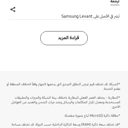
ترجمة
share
نُشر في الأصل على Samsung Levant
قراءة المزيد
bazaarvoice Certification Label
*الشبكة: قد تختلف قيم عرض النطاق الترددي التي يدعمها الجهاز وفقاً لاختلاف المنطقة أو
مقدم الخدمة.
*البطارية - يختلف العمر الفعلي للبطارية باختلاف بيئة الشبكة والميزات والتطبيقات
المستخدمة ومعدل تكرار المكالمات والرسائل وعدد مرات الشحن والعديد من العوامل
الأخرى.
*بطاقة ذاكرة MicroSD تُباع بصورة منفصلة.
*قد تختلف سعة ذاكرة (RAM) وسعة الذاكرة الداخلية حسب الدولة. قد تختلف مساحة