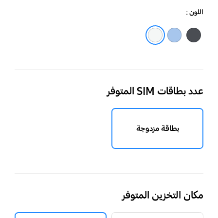
اللون :
أسود
أبيض
أزرق فاتح
عدد بطاقات SIM المتوفر
بطاقة مزدوجة
مكان التخزين المتوفر