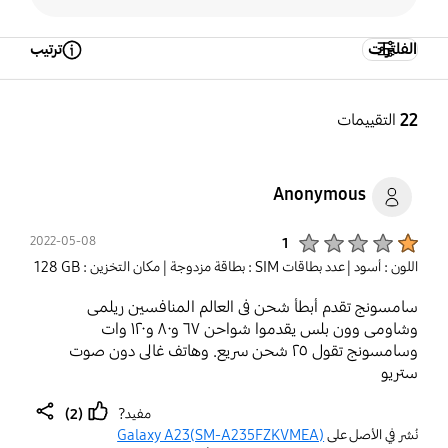
الفلترات
ترتيب
Open Tooltip Layer
22
التقييمات
Anonymous
Product Ratings :
2022-05-08
1
اللون : أسود
| عدد بطاقات SIM : بطاقة مزدوجة
| مكان التخزين : ‎‎128 GB‎‎
سامسونج تقدم أبطأ شحن فى العالم المنافسين ريلمى
وشاومى وون بلس يقدموا شواحن ٦٧ و٨٠ و١٢٠ وات
وسامسونج تقول ٢٥ شحن سريع. وهاتف غالى دون صوت
ستريو
(2)
مفيد?
share
thumb
نُشر في الأصل على
Galaxy A23(SM-A235FZKVMEA)