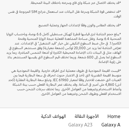
*قد يختلف الاتصال عبر شبكة واي فاي وسرعته باختلاف البيئة المحيطة.
*قد تنخفض قوة الشبكة وسرعة نقل البيانات عند استعمال شرائح SIM المزدوجة في نفس
الوقت.
*قد يختلف المقاس والوزن وفقًا لإعدادات الجهاز وعملية التصنيع.
*يبلغ حجم الشاشة لدى قياسها قطريًا كهيكل مستطيلي كامل 6.6 بوصة، وباحتساب الزوايا
المنحنية 6.4 بوصة. وتقل مساحة المشاهدة الفعلية نتيجة الزوايا المنحنية وفتحة
الكاميرا.1. في حال ضبط السطوع التكيفي على خيار "قيد التشغيل" في الإعدادات. عند
تعرُّض الشاشة لما يزيد عن 20,000 لوكس (شمعة معيارية) وفق مستشعر السطوع في
الهاتف، مثل في البيئات ذات الإضاءة المحيطية الكثيرة أو أشعة الشمس المباشرة، ربما يزيد
السطوع لما يصل إلى 600 شمعة. وربما تختلف قيم السطوع التي يقيسها المستشعر بناءً
على زاوية الإضاءة.
*قيست القيمة النموذجية في ظروف معملية لدى أطراف خارجية. والقيمة النموذجية هي
متوسط القيمة التقديرية التي تأخذ في الاعتبار حدوث انحراف في سعة البطارية فيما بين
العينات التي خضعت للاختبار وفقًا لمعيار IEC 61960. وتبلغ سعة البطارية المقدَّرة (كحد
أدنى) 4,860 ملي أمبير في الساعة. وقد يختلف عمر البطارية الفعلي حسب بيئة الشبكة
وأنماط الاستخدام وغيرهما من العوامل الأخرى. ربما تختلف سرعات الشحن حسب
الاستخدام الفعلي وظروف الشحن وغيرهما من العوامل الأخرى.
Home
الأجهزة النقالة
الهواتف الذكية
Galaxy A23
Galaxy A