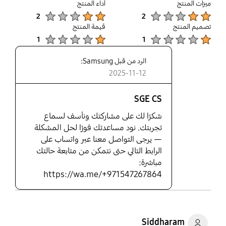
up
ميزات المنتج
أداء المنتج
Product Ratings :
Product Ratings :
2
2
تصميم المنتج
قيمة المنتج
Product Ratings :
Product Ratings :
1
1
الرد من قبل Samsung:
2025-11-12
SGE CS
شكرًا لك على مشاركتك ونأسف لسماع
تجربتك. نود مساعدتك فورًا لحل المشكلة
— يرجى التواصل معنا عبر واتساب على
الرابط التالي حتى نتمكن من متابعة حالتك
مباشرة:
https://wa.me/+971547267864
Siddharam