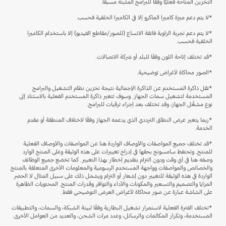
التخزين المتاحة فعليًّا وفقًا للبرامج المثبتة مسبقًا.
*لا يتم دعم ميزة كاميرا الماكرو إلا في الكاميرا الخلفية فحسب.
*لا يتم دعم تجربة الزاوية فائقة الاتساع (للصور/مقاطع الفيديو) إلا باستخدام الكاميرا
الخلفية فحسب.
*قد تختلف إتاحة اللون وفقًا للبلد أو شركة الاتصالات.
*الصور محاكاة لأغراض توضيحية.
*تقل ذاكرة المستخدم عن الذاكرة الإجمالية نتيجة تخزين نظام التشغيل والبرامج
المستخدمة لتشغيل سمات الجهاز. وسوف تتغير ذاكرة المستخدم الفعلية بالاستناد إلى
نوع مشغِّل الجهاز، وقد تختلف بعد إجراء ترقيات للبرامج.
*ربما يتغير عرض النطاق الترددي الذي يدعمه الجهاز وفقًا لاختلاف المنطقة أو مقدم
الخدمة.
*قد تختلف جميع المواصفات والأوصاف الواردة هنا عن المواصفات والأوصاف الفعلية
للمنتج. وتحتفظ سامسونج بحقها في إدراج تغييرات على هذه الوثيقة وعلى المنتج الوارد
وصفه هنا في أي وقت ودون التزام بتقديم إخطار بهذا التغيير. كما تخضع جميع الوظائف
والخصائص والمواصفات وواجهة المستخدم الرسومية والمعلومات الأخرى المتعلقة بالمنتج
الواردة في هذه الوثيقة للتغيير دون إشعار أو التزام ويشمل ذلك على سبيل المثال لا الحصر
المزايا والتصميم والتسعير والمكونات والأداء والتوافر وقدرات المنتج. المحتويات الظاهرة
على الشاشة عبارة عن صور محاكاة لأغراض العرض التوضيحي فقط.
*تختلف الفترة الفعلية لاستمرار تشغيل البطارية وفقًا لبيئة الشبكة، والسمات، والتطبيقات
المستخدمة، وتكرار المكالمات والرسائل، وعدد مرات الشحن، والعديد من العوامل الأخرى.