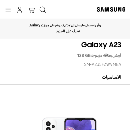
p
o
بحث
Navigation
سلة التسوق
تسجيل الدخول
t
وفّر واستبدل ما يصل إلى 3,737 درهم على جهاز Galaxy Z.
انقر للتوسيع
تعرف على المزيد
Galaxy A23
أبيض
بطاقة مزدوجة
‎‎128 GB‎‎
SM-A235FZWVMEA
الأساسيات
axy
A23