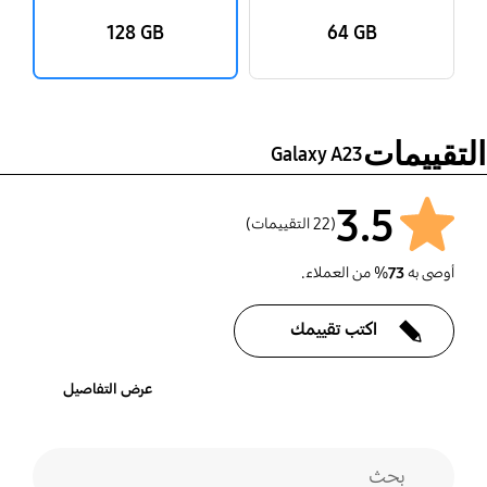
‎‎128 GB‎‎
‎‎64 GB‎‎
التقييمات
Galaxy A23
3.5
(22 التقييمات)
أوصى به
73
% من العملاء.
اكتب تقييمك
عرض التفاصيل