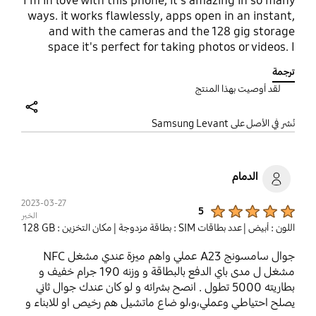
I'm in love with this phone, it's amazing in so many
ways. it works flawlessly, apps open in an instant,
and with the cameras and the 128 gig storage
space it's perfect for taking photos or videos. I
would definitely recommend this to people.
ترجمة
لقد أوصيت بهذا المنتج
share
نُشر في الأصل على Samsung Levant
الدمام
2023-03-27
Product Ratings :
5
الخبر
اللون : أبيض
| عدد بطاقات SIM : بطاقة مزدوجة
| مكان التخزين : ‎‎128 GB‎‎
جوال سامسونج A23 عملي واهم ميزة عندي مشغل NFC
مشغل ل مدى باي الدفع بالبطاقة و وزنه 190 جرام خفيف و
بطاريته 5000 تطول . انصح بشرائه و لو كان عندك جوال ثاني
يصلح احتياطي وعملي،و،لو ضاع ماتشيل هم رخيص او للابناء و