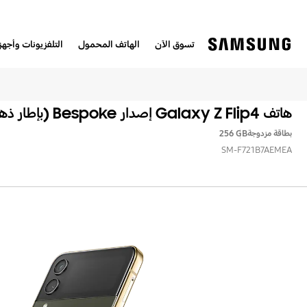
تسوق الآن
الهاتف المحمول
التلفزيونات وأجهزة
هاتف Galaxy Z Flip4 إصدار Bespoke (بإطار ذهبي)
بطاقة مزدوجة
‎‎256 GB‎‎
SM-F721B7AEMEA