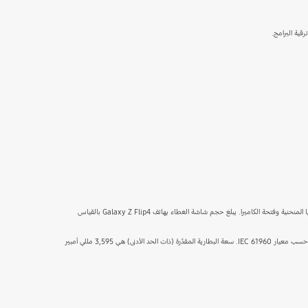
ية البرامج.
* حجم الشاشة: بالقياس قطريا، يبلغ حجم الشاشة الرئيسية بهاتف Galaxy Z Flip4 ‏6.7 بوصة كهيكل مستطيلي كامل، و6.6 بوصة عند احتساب الزوايا المنحنية؛ وتقل مساحة الرؤية الفعلية بسبب الزوايا المنحنية وفتحة الكاميرا. يبلغ حجم شاشة الغطاء بهاتف Galaxy Z Flip4 بالقياس
* خضعت القيمة النموذجية للاختبار في ظروف المختبر من قبل طرف ثالث. تقدّر القيمة النموذجية بمتوسط القيمة التقديرية مع الأخذ في الاعتبار حدوث انحراف في سعة البطارية عن العينات التي تم فحصها حسب معيار IEC 61960. سعة البطارية المقدَّرة (ذات الحد الأدنى) هي 3,595 مللي أمبير