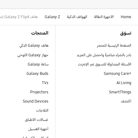
Home
الأجهزة النقالة
الهواتف الذكية
Galaxy Z
هاتف Galaxy Z Flip4 إصدار Bespoke (بإطار ذهبي)
Footer Navigation
تسوّق
المنتجات
الصفحة الرئيسية للمتجر
هاتف Galaxy الذكي
بادر بالشراء مباشرةً واحصل على المزيد
جهاز Galaxy اللوحي
الأسئلة المتداولة للتسوق عبر الإنترنت
ساعة Galaxy
Galaxy Buds
+Samsung Care
TVs
AI Living
Projectors
SmartThings
اكتشف
Sound Devices
الثلاجات
غسالات الأطباق
أجهزة الغسيل