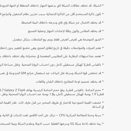
* الشبكة: قد تختلف نطاقات الشبكة التي يدعمها الجهاز باختلاف المنطقة أو الجهة المزودة
* تكون ذاكرة المستخدم أقل من الذاكرة الإجمالية بسبب تخزين نظام التشغيل والبرامج 
* قد يختلف الاتصال عبر شبكة واي فاي وسرعته باختلاف البيئة المحيطة.
* قد يختلف المقاس والوزن وفقًا لإعدادات الجهاز وعملية التصنيع.
* الصور الموضحة هي لغرض العرض فقط، ويتم بيع الملحقات بشكل منفصل.
* تعتبر الميزات والمواصفات دقيقة في تاريخ إطلاق المنتج، وهي تخضع للتغيير بدون إخطا
* تعتمد مدة استهلاك البطارية على المقاييس المعتمدة في مختبراتنا، وقد تختلف باختلا
* بالقياس قطريًّا كهيكل مستطيلي كامل دون احتساب الزوايا المنحنية. وتقل مساحة الرؤية ا
* قد تنخفض قوة الشبكة وسرعة نقل البيانات عند استعمال شرائح SIM المزدوجة في نفس الوقت.
* قد يختلف تصميم لوحة المفاتيح باختلاف البلدان واللغات.
قطرياً 1.9 بوصة كهيكل مستطيلي كامل، و1.8 بوصة عند احتساب الزوايا المنحنية؛ وتقل مساحة الرؤية الفعلية بسبب الزوايا المنحنية وفتحة الكاميرا.
في الساعة.
* سرعة وحدة المعالجة المركزية CPU – ترتكز على الحد الأقصى لعدد الذبذات في الثانية، وأداء المعالج وكفاءته على التوالي.
* ربما تختلف إتاحة شبكة 5G وسرعتها الفعلية حسب الدولة ومقدم الشبكة وبيئة المستخدم.