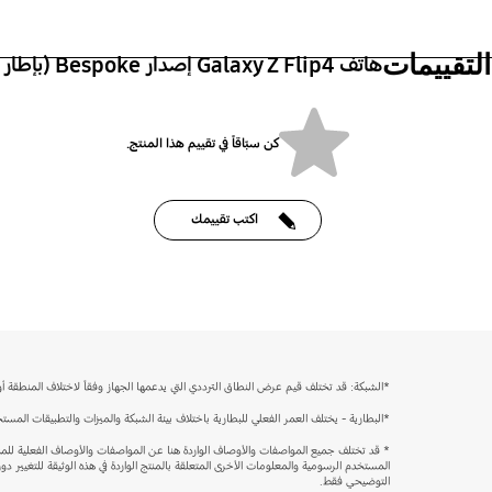
التقييمات
هاتف Galaxy Z Flip4 إصدار Bespoke (بإطار ذهبي)
كن سبّاقاً في تقييم هذا المنتج.
اكتب تقييمك
bazaarvoice Certification Label
*الشبكة: قد تختلف قيم عرض النطاق الترددي التي يدعمها الجهاز وفقاً لاختلاف المنطقة أ
*البطارية - يختلف العمر الفعلي للبطارية باختلاف بيئة الشبكة والميزات والتطبيقات ال
* قد تختلف جميع المواصفات والأوصاف الواردة هنا عن المواصفات والأوصاف الفعلية للمن
المستخدم الرسومية والمعلومات الأخرى المتعلقة بالمنتج الواردة في هذه الوثيقة للتغيير 
التوضيحي فقط.