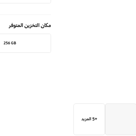
إصدار
Bespoke
(بإطار
مكان التخزين المتوفر
ذهبي)
‎‎256 GB‎‎
+5 المزيد