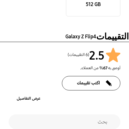
‎‎512 GB‎‎
التقييمات
Galaxy Z Flip4
2.5
(6 التقييمات)
أوصى به
67
% من العملاء.
اكتب تقييمك
عرض التفاصيل