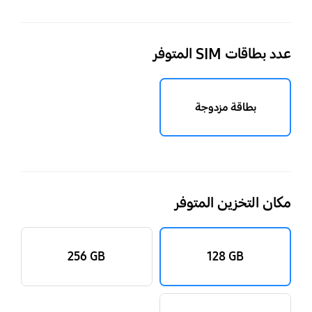
عدد بطاقات SIM المتوفر
بطاقة مزدوجة
مكان التخزين المتوفر
‎‎256 GB‎‎
‎‎128 GB‎‎