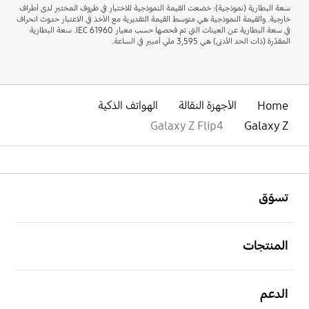
سعة البطارية (نموذجية): خضعت القيمة النموذجية للاختبار في ظروف المختبر لدى أطراف
خارجية. والقيمة النموذجية هي متوسط القيمة التقديرية مع الأخذ في الاعتبار حدوث انحراف
في سعة البطارية عن العينات التي تم فحصها حسب معيار IEC 61960. سعة البطارية
المقدَّرة (ذات الحد الأدنى) هي 3,595 ملي أمبير في الساعة.
Home
الأجهزة النقالة
الهواتف الذكية
Galaxy Z Flip4
Galaxy Z
افتح
Footer Navigation
تسوّق
افتح
المنتجات
افتح
الدعم