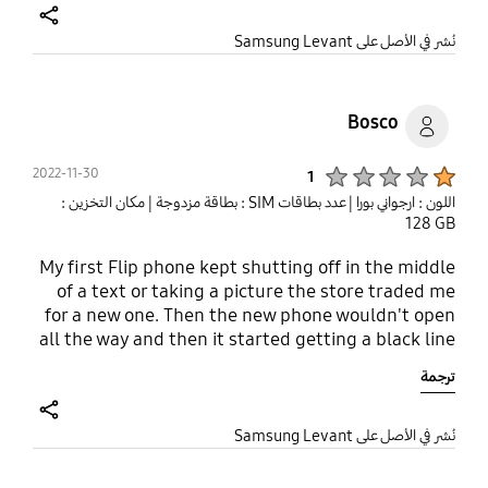
does have one small slit after one year of daily
share
moderate use and I take very good care. I'm
نُشر في الأصل على Samsung Levant
assuming this may get worse eventually. So. Yes
the phone needs to have some sort of support or
warranty for this because one year is just not good
Bosco
enough considering price. I hope that Samsung
will fix this on the next one. I would purchase.
Product Ratings :
2022-11-30
1
اللون : ارجواني بورا
| عدد بطاقات SIM : بطاقة مزدوجة
| مكان التخزين :
‎‎128 GB‎‎
My first Flip phone kept shutting off in the middle
of a text or taking a picture the store traded me
for a new one. Then the new phone wouldn't open
all the way and then it started getting a black line
across the screen then I could get into it and I lost
ترجمة
all my stuff I mean all my stuff. I took it back and
then had to wait for a new one.
share
نُشر في الأصل على Samsung Levant