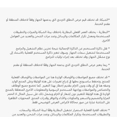
*الشبكة: قد تختلف قيم عرض النطاق الترددي التي يدعمها الجهاز وفقاً لاختلاف المنطقة أو
مقدم الخدمة.
*البطارية - يختلف العمر الفعلي للبطارية باختلاف بيئة الشبكة والميزات والتطبيقات
المستخدمة ومعدل تكرار المكالمات والرسائل وعدد مرات الشحن والعديد من العوامل
الأخرى.
* تقل ذاكرة المستخدم عن الذاكرة الإجمالية نتيجة تخزين نظام التشغيل والبرامج
المستخدمة لتشغيل سمات الجهاز. وسوف تتغير ذاكرة المستخدم الفعلية بالاستناد إلى
نوع مشغِّل الجهاز، وقد تختلف بعد إجراء ترقيات للبرامج.
* ربما يتغير عرض النطاق الترددي الذي يدعمه الجهاز وفقًا لاختلاف المنطقة أو مقدم
الخدمة.
* قد تختلف جميع المواصفات والأوصاف الواردة هنا عن المواصفات والأوصاف الفعلية
للمنتج. وتحتفظ سامسونج بحقها في إدراج تغييرات على هذه الوثيقة وعلى المنتج الوارد
وصفه هنا في أي وقت ودون التزام بتقديم إخطار بهذا التغيير. كما تخضع جميع الوظائف
والخصائص والمواصفات وواجهة المستخدم الرسومية والمعلومات الأخرى المتعلقة بالمنتج
الواردة في هذه الوثيقة للتغيير دون إشعار أو التزام ويشمل ذلك على سبيل المثال لا الحصر
المزايا والتصميم والتسعير والمكونات والأداء والتوافر وقدرات المنتج. المحتويات الظاهرة
على الشاشة عبارة عن صور محاكاة لأغراض العرض التوضيحي فقط.
* تختلف الفترة الفعلية لاستمرار تشغيل البطارية وفقًا لبيئة الشبكة، والسمات،
والتطبيقات المستخدمة، وتكرار المكالمات والرسائل، وعدد مرات الشحن، والعديد من