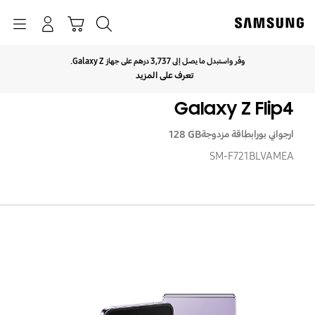
p
o
بحث
Navigation
سلة التسوق
تسجيل الدخول
t
وفّر واستبدل ما يصل إلى 3,737 درهم على جهاز Galaxy Z.
انقر للتوسيع
تعرف على المزيد
Galaxy Z Flip4
ارجواني بورا
بطاقة مزدوجة
‎‎128 GB‎‎
SM-F721BLVAMEA
axy
Z
ip4