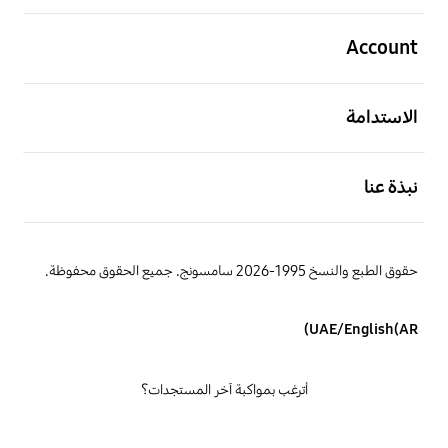
افتح
Account
افتح
الاستدامة
افتح
نبذة عنا
حقوق الطبع والنسخ 1995-2026 سامسونج. جميع الحقوق محفوظة.
UAE/English(AR)
أترغب بمواكبة آخر المستجدات؟