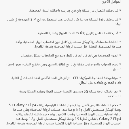
العوامل الأخرى.
* قد يختلف الاتصال عبر شبكة واي فاي وسرعته باختلاف البيئة المحيطة.
* قد تنخفض قوة الشبكة وسرعة نقل البيانات عند استعمال شرائح SIM المزدوجة في نفس
الوقت.
* قد يختلف المقاس والوزن وفقًا لإعدادات الجهاز وعملية التصنيع.
* الشاشة مقاسة قطريًا كهيكل مستطيلي كامل دون احتساب الزوايا المنحنية. وتُعد
مساحة المشاهدة الفعلية أقل بسبب الزوايا المنحنية وفتحة الكاميرا.
* الصور الموضحة هي لغرض العرض فقط، ويتم بيع الملحقات بشكل منفصل.
* تعتبر الميزات والمواصفات دقيقة في تاريخ إطلاق المنتج، وهي تخضع للتغيير بدون إخطار
مسبق.
* سرعة وحدة المعالجة المركزية CPU – ترتكز على الحد الأقصى لعدد الذبذات في الثانية،
وأداء المعالج وكفاءته على التوالي.
* ربما تختلف إتاحة شبكة 5G وسرعتها الفعلية حسب الدولة ومقدم الشبكة وبيئة
المستخدم.
* حجم الشاشة: بالقياس قطريا، يبلغ حجم الشاشة الرئيسية بهاتف Galaxy Z Flip4 ‏6.7
بوصة كهيكل مستطيلي كامل، و6.6 بوصة عند احتساب الزوايا المنحنية؛ وتقل مساحة
الرؤية الفعلية بسبب الزوايا المنحنية وفتحة الكاميرا. يبلغ حجم شاشة الغطاء بهاتف
Galaxy Z Flip4 بالقياس قطرياً 1.9 بوصة كهيكل مستطيلي كامل، و1.8 بوصة عند
احتساب الزوايا المنحنية؛ وتقل مساحة الرؤية الفعلية بسبب الزوايا المنحنية وفتحة الكاميرا.