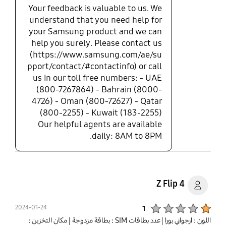
Your feedback is valuable to us. We
understand that you need help for
your Samsung product and we can
help you surely. Please contact us
(https://www.samsung.com/ae/su
pport/contact/#contactinfo) or call
us in our toll free numbers: - UAE
(800-7267864) - Bahrain (8000-
4726) - Oman (800-72627) - Qatar
(800-2255) - Kuwait (183-2255)
Our helpful agents are available
daily: 8AM to 8PM.
Z Flip 4
Product Ratings :
2024-01-24
1
اللون : ارجواني بورا
| عدد بطاقات SIM : بطاقة مزدوجة
| مكان التخزين :