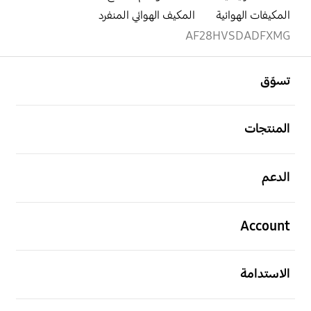
المكيفات الهوائية
المكيف الهوائي المنفرد
AF28HVSDADFXMG
افتح
Footer Navigation
تسوّق
افتح
المنتجات
افتح
الدعم
افتح
Account
افتح
الاستدامة
افتح