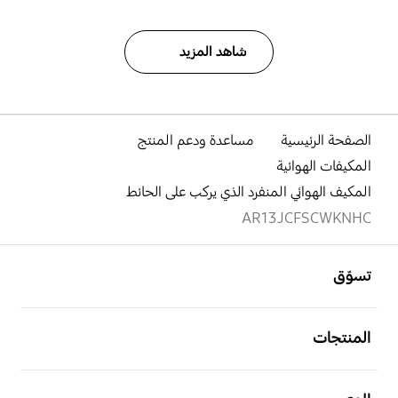
شاهد المزيد
الصفحة الرئيسية
مساعدة ودعم المنتج
المكيفات الهوائية
المكيف الهوائي المنفرد الذي يركب على الحائط
AR13JCFSCWKNHC
افتح
Footer Navigation
تسوّق
افتح
المنتجات
افتح