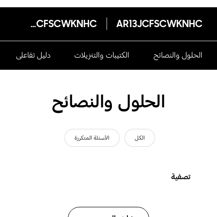
AR13JCFSCWKNHC
AR13JCFSCWKNHC
الحلول والنصائح
الكتيبات والتنزيلات
دليل تفاعلى
الحلول والنصائح
الكل
الأسئلة المتكررة
تصفية