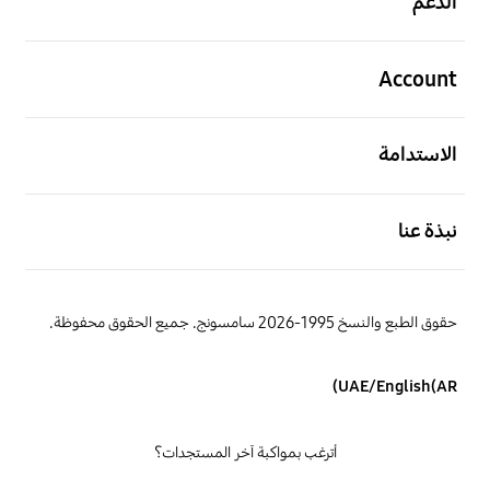
الدعم
افتح
Account
افتح
الاستدامة
افتح
نبذة عنا
حقوق الطبع والنسخ 1995-2026 سامسونج. جميع الحقوق محفوظة.
UAE/English(AR)
أترغب بمواكبة آخر المستجدات؟