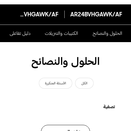
AR24BVHGAWK/AF
AR24BVHGAWK/AF
الحلول والنصائح
الكتيبات والتنزيلات
دليل تفاعلى
الحلول والنصائح
الكل
الأسئلة المتكررة
تصفية