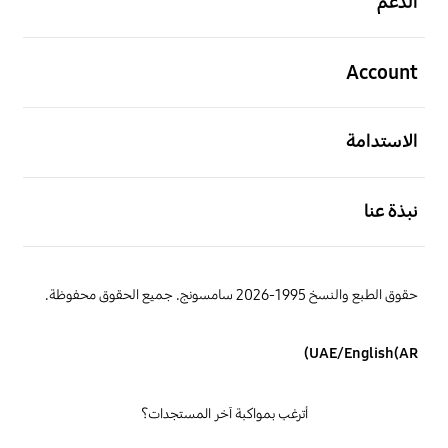
الدعم
افتح
Account
افتح
الاستدامة
افتح
نبذة عنا
حقوق الطبع والنسخ 1995-2026 سامسونج. جميع الحقوق محفوظة.
UAE/English(AR)
أترغب بمواكبة آخر المستجدات؟