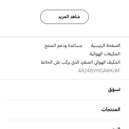
شاهد المزيد
الصفحة الرئيسية
مساعدة ودعم المنتج
المكيفات الهوائية
المكيف الهوائي المنفرد الذي يركب على الحائط
AR24BVHGAWK/AF
افتح
Footer Navigation
تسوّق
افتح
المنتجات
افتح