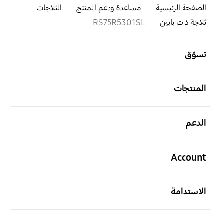
الصفحة الرئيسية
مساعدة ودعم المنتج
الثلاجات
ثلاجة ذات بابين
RS75R5301SL
افتح
Footer Navigation
تسوّق
افتح
المنتجات
افتح
الدعم
افتح
Account
افتح
الاستدامة
افتح