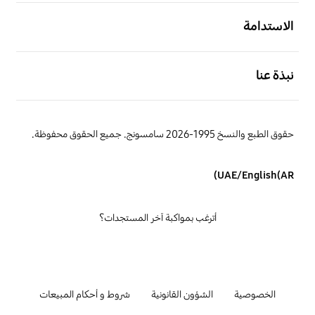
افتح
الاستدامة
افتح
نبذة عنا
حقوق الطبع والنسخ 1995-2026 سامسونج. جميع الحقوق محفوظة.
UAE/English(AR)
أترغب بمواكبة آخر المستجدات؟
الخصوصية
الشؤون القانونية
شروط و أحكام المبيعات