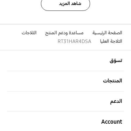
شاهد المزيد
الصفحة الرئيسية
مساعدة ودعم المنتج
الثلاجات
الثلاجة العليا
RT31HAR4DSA
افتح
Footer Navigation
تسوّق
افتح
المنتجات
افتح
الدعم
افتح
Account