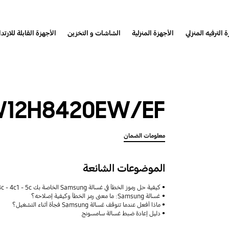
 الترفيه المنزلي
الأجهزة المنزلية
الشاشات و التخزين
الأجهزة القابلة للارتدا
12H8420EW/EF
معلومات الضمان
الموضوعات الشائعة
كيفية حل رموز الخطأ في غسالة Samsung الخاصة بك 4e - 4c - 4c1 - 5c ؟
غسالة Samsung: ما معنى رمز الخطأ وكيفية إصلاحه؟
ماذا أفعل عندما تتوقف غسالة Samsung فجأة أثناء التشغيل؟
دليل إعادة ضبط غسالة سامسونج