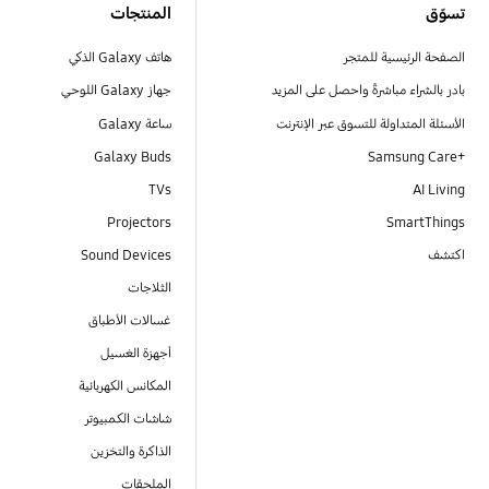
تسوّق
المنتجات
الصفحة الرئيسية للمتجر
هاتف Galaxy الذكي
بادر بالشراء مباشرةً واحصل على المزيد
جهاز Galaxy اللوحي
الأسئلة المتداولة للتسوق عبر الإنترنت
ساعة Galaxy
Galaxy Buds
+Samsung Care
TVs
AI Living
Projectors
SmartThings
اكتشف
Sound Devices
الثلاجات
غسالات الأطباق
أجهزة الغسيل
المكانس الكهربائية
شاشات الكمبيوتر
الذاكرة والتخزين
الملحقات