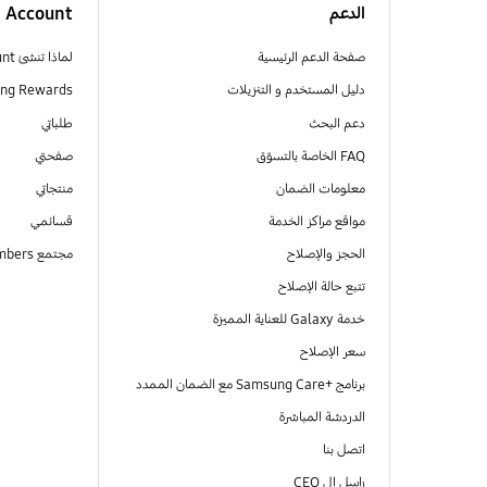
الدعم
Account
صفحة الدعم الرئيسية
لماذا تنشئ Samsung Account
دليل المستخدم و التنزيلات
ng Rewards
دعم البحث
طلباتي
FAQ الخاصة بالتسوّق
صفحتي
معلومات الضمان
منتجاتي
مواقع مراكز الخدمة
قسائمي
الحجز والإصلاح
مجتمع Samsung Members
تتبع حالة الإصلاح
خدمة Galaxy للعناية المميزة
سعر الإصلاح
برنامج +Samsung Care مع الضمان الممدد
الدردشة المباشرة
اتصل بنا
راسل ال CEO