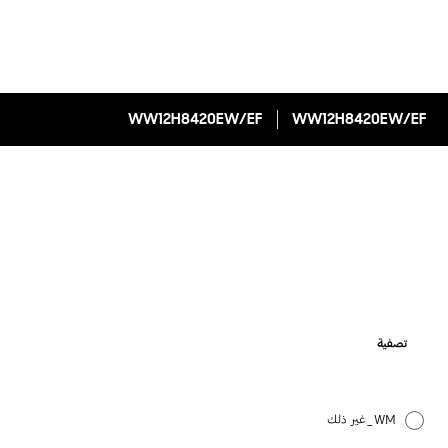
WW12H8420EW/EF
WW12H8420EW/EF
تصفية
WM_غير ذلك