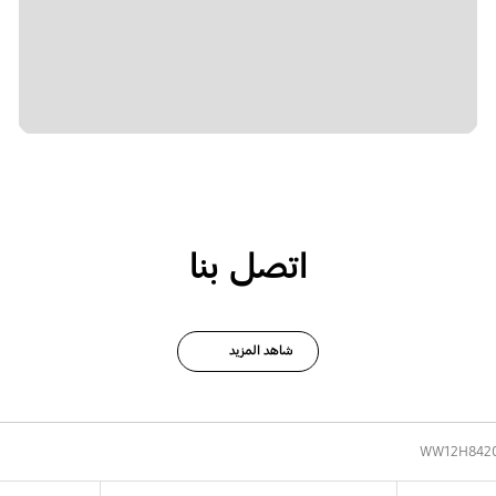
اتصل بنا
شاهد المزيد
WW12H842